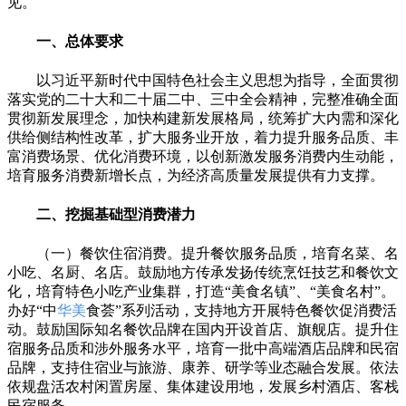
见。
一、总体要求
以习近平新时代中国特色社会主义思想为指导，全面贯彻
落实党的二十大和二十届二中、三中全会精神，完整准确全面
贯彻新发展理念，加快构建新发展格局，统筹扩大内需和深化
供给侧结构性改革，扩大服务业开放，着力提升服务品质、丰
富消费场景、优化消费环境，以创新激发服务消费内生动能，
培育服务消费新增长点，为经济高质量发展提供有力支撑。
二、挖掘基础型消费潜力
（一）餐饮住宿消费。提升餐饮服务品质，培育名菜、名
小吃、名厨、名店。鼓励地方传承发扬传统烹饪技艺和餐饮文
化，培育特色小吃产业集群，打造“美食名镇”、“美食名村”。
办好“中
华美
食荟”系列活动，支持地方开展特色餐饮促消费活
动。鼓励国际知名餐饮品牌在国内开设首店、旗舰店。提升住
宿服务品质和涉外服务水平，培育一批中高端酒店品牌和民宿
品牌，支持住宿业与旅游、康养、研学等业态融合发展。依法
依规盘活农村闲置房屋、集体建设用地，发展乡村酒店、客栈
民宿服务。