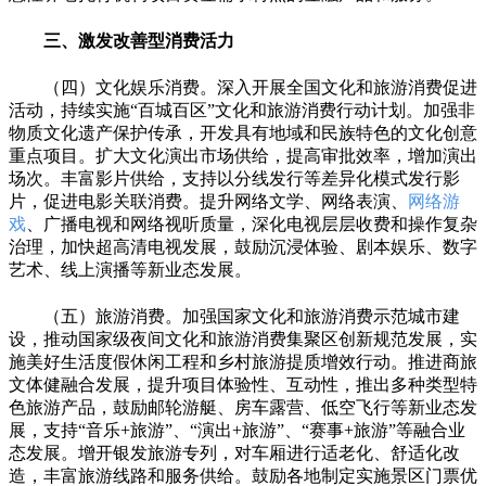
三、激发改善型消费活力
（四）文化娱乐消费。深入开展全国文化和旅游消费促进
活动，持续实施“百城百区”文化和旅游消费行动计划。加强非
物质文化遗产保护传承，开发具有地域和民族特色的文化创意
重点项目。扩大文化演出市场供给，提高审批效率，增加演出
场次。丰富影片供给，支持以分线发行等差异化模式发行影
片，促进电影关联消费。提升网络文学、网络表演、
网络游
戏
、广播电视和网络视听质量，深化电视层层收费和操作复杂
治理，加快超高清电视发展，鼓励沉浸体验、剧本娱乐、数字
艺术、线上演播等新业态发展。
（五）旅游消费。加强国家文化和旅游消费示范城市建
设，推动国家级夜间文化和旅游消费集聚区创新规范发展，实
施美好生活度假休闲工程和乡村旅游提质增效行动。推进商旅
文体健融合发展，提升项目体验性、互动性，推出多种类型特
色旅游产品，鼓励邮轮游艇、房车露营、低空飞行等新业态发
展，支持“音乐+旅游”、“演出+旅游”、“赛事+旅游”等融合业
态发展。增开银发旅游专列，对车厢进行适老化、舒适化改
造，丰富旅游线路和服务供给。鼓励各地制定实施景区门票优