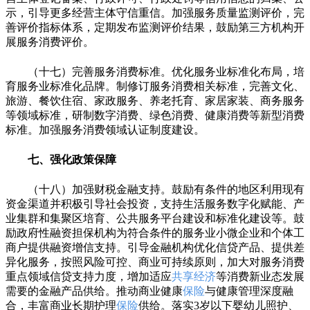
示，引导更多经营主体守信重信。加强服务质量监测评价，完
善评价指标体系，定期发布监测评价结果，鼓励第三方机构开
展服务消费评价。
（十七）完善服务消费标准。优化服务业标准化布局，培
育服务业标准化品牌。制修订服务消费相关标准，完善文化、
旅游、餐饮住宿、家政服务、养老托育、家居家装、商务服务
等领域标准，研制数字消费、绿色消费、健康消费等新型消费
标准。加强服务消费领域认证制度建设。
七、强化政策保障
（十八）加强财税金融支持。鼓励有条件的地区利用现有
资金渠道并积极引导社会投资，支持生活服务数字化赋能、产
业集群和集聚区培育、公共服务平台建设和标准化建设等。鼓
励政府性融资担保机构为符合条件的服务业小微企业和个体工
商户提供融资增信支持。引导金融机构优化信贷产品、提供差
异化服务，按照风险可控、商业可持续原则，加大对服务消费
重点领域信贷支持力度，增加适应
共享经济
等消费新业态发展
需要的金融产品供给。推动商业健康
保险
与健康管理深度融
合，丰富商业长期护理
保险
供给。落实3岁以下婴幼儿照护、