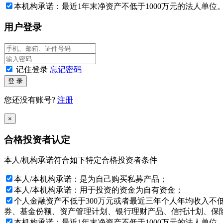
本机构承诺：最近1年末净资产不低于1000万元的法人单位
本网站所载的各种信息和数据等是我们认为合法或已公开的信
情况下，文中信息不构成任何投资建议，广州市银国达资产对
用户登录
如果确认您或您所代表的机构是一名“私募基金合格投资者”，
站。如您不同意任何有关条款，请按“放弃”键。
记住登录
忘记密码
与本网站所载资料有关的所有版权、专利权、知识产权及其他
登 录
您还没有账号?
注册
特别提示：投资者应签署本风险揭示书，表明已经理解并愿意
×
广州市银国达资产管理有限公司
合格投资者认定
2026年08月09日
本人/机构承诺符合如下特定合格投资者条件
本人/本机构承诺：是为自己购买私募产品；
本人/本机构承诺：用于投资的资金为自有资金；
个人金融资产不低于300万元或者最近三年个人年均收入不
券、基金份额、资产管理计划、银行理财产品、信托计划、保险
本机构承诺：最近1年末净资产不低于1000万元的法人单位