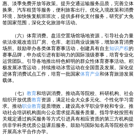
惠、淡季免费开放等政策。提升交通运输服务品质，完善立体
换乘、汽车租赁等服务，便利旅客出行。优化入境政策和消费
环境，加快恢复航班班次，提供多样化支付服务，研究扩大免
签国家范围，深化文化旅游年活动。
（六）体育消费。盘活空置场馆场地资源，引导社会力量
依法依规改造旧厂房、仓库、老旧商业设施等，增加体育消费
场所。鼓励举办各类体育赛事活动，创建具有自主
知识产权
的
赛事品牌，申办或引进有影响力的国际顶级赛事，培育专业化
运营团队。引导各地推出特色鲜明的群众性体育赛事活动。积
极发展冰雪运动，持续推动冰雪运动在全国普及发展。深化促
进体育消费试点工作，培育一批国家
体育产业
和体育旅游发展
载体。
（七）
教育
和培训消费。推动高等院校、科研机构、社会
组织开放优质
教育
资源，满足社会大众多元化、个性化学习需
求。推动
职业教育
提质增效，建设高水平职业学校和专业。推
动社会培训机构面向公众需求提高服务质量。指导学校按照有
关规定通过购买服务等方式引进具有相应资质的第三方机构提
供非学科类优质公益课后服务。鼓励与国际知名高等院校在华
开展高水平合作办学。