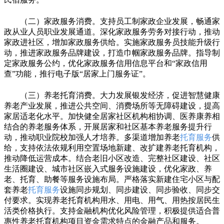
（二）家政服务消费。支持员工制家政企业发展，畅通家
政从业人员职业发展通道。深化家政服务劳务对接行动，推动
家政进社区，增加家政服务供给。实施家政服务员技能升级行
动，推进家政服务品牌建设，打造巾帼家政服务品牌。指导制
定家政服务公约，优化家政服务信用信息平台和“家政信用
查”功能，推行电子版“居家上门服务证”。
（三）养老托育消费。大力发展银发经济，促进智慧健康
养老产业发展，推进公共空间、消费场所等无障碍建设，提高
家居适老化水平。加快健全居家社区机构相协调、医养康养相
结合的养老服务体系，开展居家和社区基本养老服务提升行
动，推动职业院校加强人才培养。多渠道增加养老
托育服务
供
给，支持依法依规利用空置场地新建、改扩建养老托育机构，
推动降低运营成本。结合老旧小区改造、完整社区建设、社区
生活圈建设、城市社区嵌入式服务设施建设，优化家政、养
老、托育、助餐等服务设施布局。严格落实新建住宅小区与配
套养老
托育服务
设施同步规划、同步建设、同步验收、同步交
付要求。实现养老托育机构用水、用电、用气、用热按居民生
活类价格执行。支持金融机构优化风险管理，积极提供适合普
惠性养老托育机构项目资金需求特点的金融产品和服务。