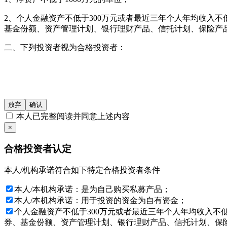
2、个人金融资产不低于300万元或者最近三年个人年均收入不
基金份额、资产管理计划、银行理财产品、信托计划、保险产
二、下列投资者视为合格投资者：
1、社会保障基金、企业年金、慈善基金；
2、依法设立并受国务院金融监督管理机构监管的投资计划；
3、投资于所管理私募基金的私募基金管理人及其从业人员；
放弃
确认
本人已完整阅读并同意上述内容
4、中国证监会规定的其他投资者。
×
本网站所载的各种信息和数据等仅供参考, 并不构成广告或销售
合格投资者认定
仔细审阅相关金融产品的合同文件等以了解其风险因素, 或寻
本人/机构承诺符合如下特定合格投资者条件
基金产品净值可能会有较大的波动, 并可能在短时间内大幅下跌
品适合您的需要。如有怀疑, 请咨询按中国内地法规注册的专业
本人/本机构承诺：是为自己购买私募产品；
目标。
本人/本机构承诺：用于投资的资金为自有资金；
投资产品的价格及其收益存在涨跌变动, 而过往的产品业绩数据
个人金融资产不低于300万元或者最近三年个人年均收入不
出投资决策, 否则由投资者自行承担所有风险。
券、基金份额、资产管理计划、银行理财产品、信托计划、保险