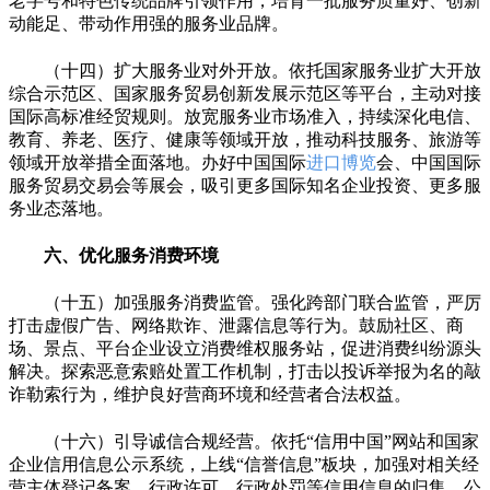
老字号和特色传统品牌引领作用，培育一批服务质量好、创新
动能足、带动作用强的服务业品牌。
（十四）扩大服务业对外开放。依托国家服务业扩大开放
综合示范区、国家服务贸易创新发展示范区等平台，主动对接
国际高标准经贸规则。放宽服务业市场准入，持续深化电信、
教育、养老、医疗、健康等领域开放，推动科技服务、旅游等
领域开放举措全面落地。办好中国国际
进口博览
会、中国国际
服务贸易交易会等展会，吸引更多国际知名企业投资、更多服
务业态落地。
六、优化服务消费环境
（十五）加强服务消费监管。强化跨部门联合监管，严厉
打击虚假广告、网络欺诈、泄露信息等行为。鼓励社区、商
场、景点、平台企业设立消费维权服务站，促进消费纠纷源头
解决。探索恶意索赔处置工作机制，打击以投诉举报为名的敲
诈勒索行为，维护良好营商环境和经营者合法权益。
（十六）引导诚信合规经营。依托“信用中国”网站和国家
企业信用信息公示系统，上线“信誉信息”板块，加强对相关经
营主体登记备案、行政许可、行政处罚等信用信息的归集、公