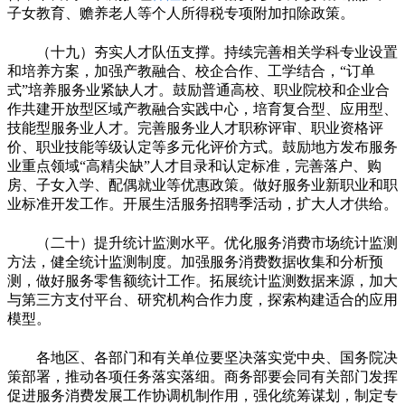
子女教育、赡养老人等个人所得税专项附加扣除政策。
（十九）夯实人才队伍支撑。持续完善相关学科专业设置
和培养方案，加强产教融合、校企合作、工学结合，“订单
式”培养服务业紧缺人才。鼓励普通高校、职业院校和企业合
作共建开放型区域产教融合实践中心，培育复合型、应用型、
技能型服务业人才。完善服务业人才职称评审、职业资格评
价、职业技能等级认定等多元化评价方式。鼓励地方发布服务
业重点领域“高精尖缺”人才目录和认定标准，完善落户、购
房、子女入学、配偶就业等优惠政策。做好服务业新职业和职
业标准开发工作。开展生活服务招聘季活动，扩大人才供给。
（二十）提升统计监测水平。优化服务消费市场统计监测
方法，健全统计监测制度。加强服务消费数据收集和分析预
测，做好服务零售额统计工作。拓展统计监测数据来源，加大
与第三方支付平台、研究机构合作力度，探索构建适合的应用
模型。
各地区、各部门和有关单位要坚决落实党中央、国务院决
策部署，推动各项任务落实落细。商务部要会同有关部门发挥
促进服务消费发展工作协调机制作用，强化统筹谋划，制定专