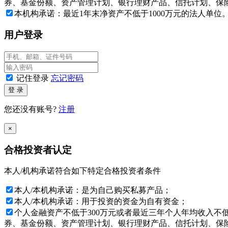
出投资决策, 否则由投资者自行承担所有风险。
券、基金份额、资产管理计划、银行理财产品、信托计划、保险
本机构承诺：最近1年末净资产不低于1000万元的法人单位
本网站所载的各种信息和数据等是我们认为合法或已公开的信
情况下，文中信息不构成任何投资建议，广州市银国达资产对
用户登录
如果确认您或您所代表的机构是一名“私募基金合格投资者”，
站。如您不同意任何有关条款，请按“放弃”键。
记住登录
忘记密码
与本网站所载资料有关的所有版权、专利权、知识产权及其他
登 录
您还没有账号?
注册
特别提示：投资者应签署本风险揭示书，表明已经理解并愿意
×
广州市银国达资产管理有限公司
合格投资者认定
2026年08月07日
本人/机构承诺符合如下特定合格投资者条件
本人/本机构承诺：是为自己购买私募产品；
本人/本机构承诺：用于投资的资金为自有资金；
个人金融资产不低于300万元或者最近三年个人年均收入不
券、基金份额、资产管理计划、银行理财产品、信托计划、保险