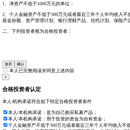
1、净资产不低于1000万元的单位；
2、个人金融资产不低于300万元或者最近三年个人年均收入不
基金份额、资产管理计划、银行理财产品、信托计划、保险产
二、下列投资者视为合格投资者：
1、社会保障基金、企业年金、慈善基金；
2、依法设立并受国务院金融监督管理机构监管的投资计划；
3、投资于所管理私募基金的私募基金管理人及其从业人员；
放弃
确认
本人已完整阅读并同意上述内容
4、中国证监会规定的其他投资者。
×
本网站所载的各种信息和数据等仅供参考, 并不构成广告或销售
合格投资者认定
仔细审阅相关金融产品的合同文件等以了解其风险因素, 或寻
本人/机构承诺符合如下特定合格投资者条件
基金产品净值可能会有较大的波动, 并可能在短时间内大幅下跌
品适合您的需要。如有怀疑, 请咨询按中国内地法规注册的专业
本人/本机构承诺：是为自己购买私募产品；
目标。
本人/本机构承诺：用于投资的资金为自有资金；
投资产品的价格及其收益存在涨跌变动, 而过往的产品业绩数据
个人金融资产不低于300万元或者最近三年个人年均收入不