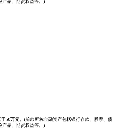
产品、期货权益等。)
。
息，仅代表银国达资产于发布当日的分析、推测与判断。在任何
此不提供任何担保。
并将遵守适用的有关法规请点击"确认"键以继续浏览本公司网
产权均为本公司所有。
自行承担接受证券投资顾问服务的风险和损失。
低于50万元。(前款所称金融资产包括银行存款、股票、债
产品、期货权益等。)