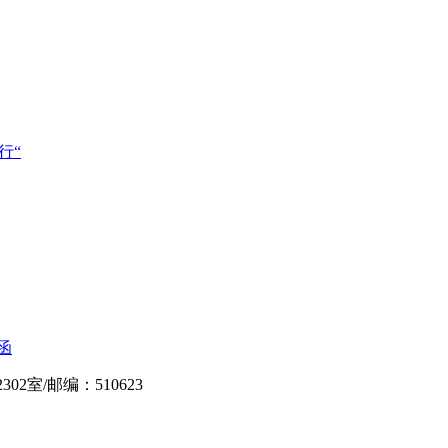
行“
函
302室
/
邮编：510623