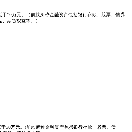
低于50万元。（前款所称金融资产包括银行存款、股票、债券、
品、期货权益等。）
要约, 或买入任何证券、基金或其它投资工具的建议。投资者应
求专业的投资顾问的建议。
, 并造成投资者损失部分或全部投资金额。您应确保有关投资产
分析师的意见, 并要求其确认有关投资产品适合并符合您的投资
并不预示其未来的表现, 投资者不应依赖本网站所提供的数据做
低于50万元。(前款所称金融资产包括银行存款、股票、债